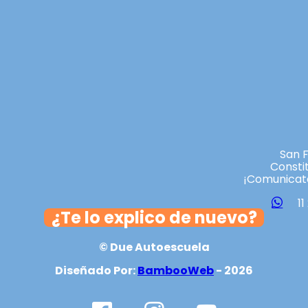
San 
Consti
¡Comunicat
1
¿Te lo explico de nuevo?
© Due Autoescuela
Diseñado Por:
BambooWeb
- 2026