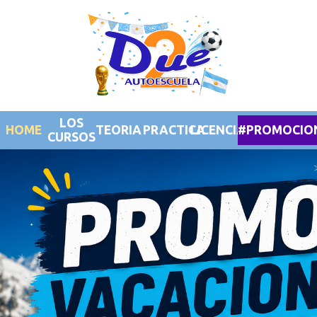
LOS
HOME
TEORIA
PRACTICA
LICENCIAS
#PROMOCIO
CURSOS