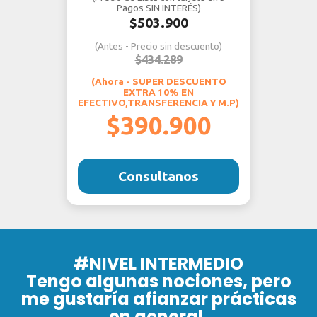
Pagos SIN INTERÉS)
$503.900
(Antes - Precio sin descuento)
$434.289
(Ahora - SUPER DESCUENTO
EXTRA 10% EN
EFECTIVO,TRANSFERENCIA Y M.P)
$390.900
Consultanos
#NIVEL INTERMEDIO
Tengo algunas nociones, pero
me gustaría afianzar prácticas
en general.