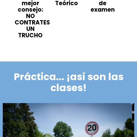
mejor
Teórico
de
consejo:
examen
NO
CONTRATES
UN
TRUCHO
Práctica... ¡así son las
clases!