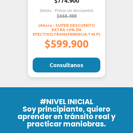
$774.900
(Antes - Precio sin descuento)
$666.488
(Ahora - SUPER DESCUENTO
EXTRA 10% EN
EFECTIVO,TRANSFERENCIA Y M.P)
$599.900
Consultanos
#NIVEL INICIAL
Soy principiante, quiero
aprender en tránsito real y
practicar maniobras.